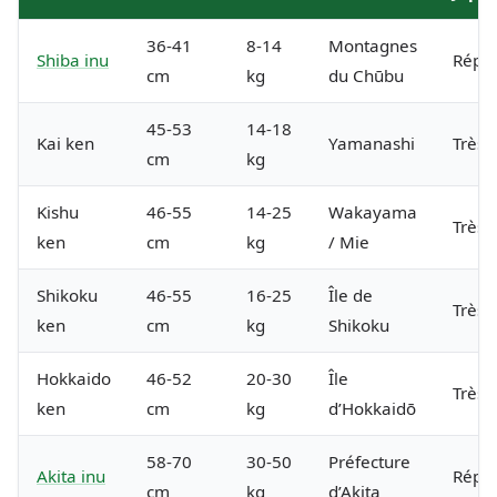
36-41
8-14
Montagnes
Shiba inu
Répa
cm
kg
du Chūbu
45-53
14-18
Kai ken
Yamanashi
Très 
cm
kg
Kishu
46-55
14-25
Wakayama
Très 
ken
cm
kg
/ Mie
Shikoku
46-55
16-25
Île de
Très 
ken
cm
kg
Shikoku
Hokkaido
46-52
20-30
Île
Très 
ken
cm
kg
d’Hokkaidō
58-70
30-50
Préfecture
Akita inu
Répa
cm
kg
d’Akita